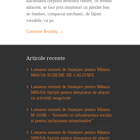
Racordarea corpului structurii rutiere, cu terenul
adiacent, se face prin umpluturi cu pământ bun
de fundare, compactat mechanic, de lăţimi
variabile, cu pa
Continue Reading →
Articole recente
Lansarea sesiunii de finanțare pentru Măsura
M04/3A-SCHEME DE CALITATE
Lansarea sesiunii de finanțare pentru Măsura
M06/6A-Sprijin pentru demararea de afaceri
cu activități neagricole
Lansarea sesiunii de finanțare pentru Măsura
M 10/6B – “Investitii in infrastructura sociala
si pentru incluziunea minoritatilor”
Lansarea sesiunii de finanțare pentru Măsura
M06/6A-Sprijin pentru demararea de afaceri