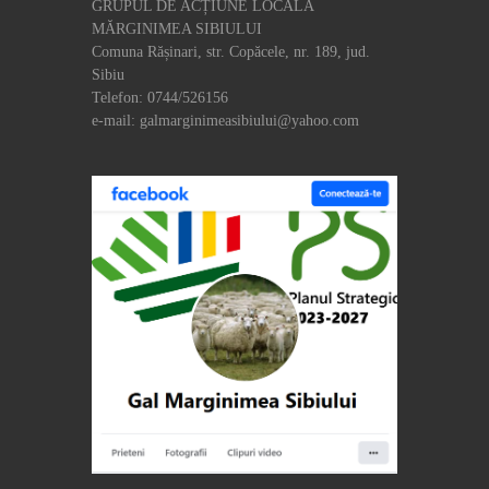
GRUPUL DE ACȚIUNE LOCALĂ
MĂRGINIMEA SIBIULUI
Comuna Rășinari, str. Copăcele, nr. 189, jud.
Sibiu
Telefon: 0744/526156
e-mail: galmarginimeasibiului@yahoo.com