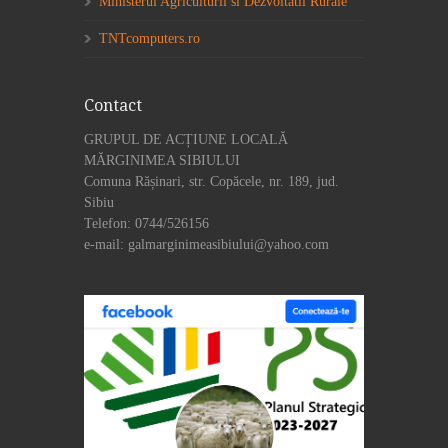
Ministerul Agriculturii si Dezvoltatii Rurale
TNTcomputers.ro
Contact
GRUPUL DE ACȚIUNE LOCALĂ
MĂRGINIMEA SIBIULUI
Comuna Rășinari, str. Copăcele, nr. 189, jud.
Sibiu
Telefon: 0744/526156
e-mail: galmarginimeasibiului@yahoo.com