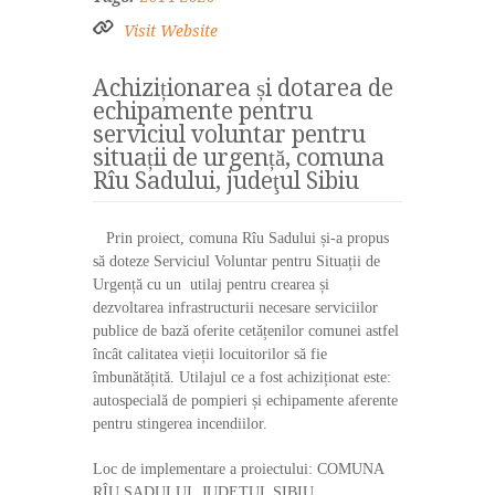
Visit Website
Achiziționarea și dotarea de
echipamente pentru
serviciul voluntar pentru
situații de urgență, comuna
Rîu Sadului, judeţul Sibiu
Prin proiect, comuna Rîu Sadului și-a propus
să doteze Serviciul Voluntar pentru Situații de
Urgență cu un utilaj pentru crearea și
dezvoltarea infrastructurii necesare serviciilor
publice de bază oferite cetățenilor comunei astfel
încât calitatea vieții locuitorilor să fie
îmbunătățită. Utilajul ce a fost achiziționat este:
autospecială de pompieri și echipamente aferente
pentru stingerea incendiilor.
Loc de implementare a proiectului: COMUNA
RÎU SADULUI, JUDEȚUL SIBIU