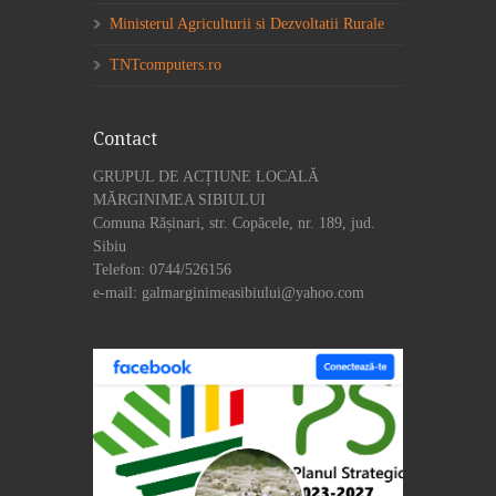
Ministerul Agriculturii si Dezvoltatii Rurale
TNTcomputers.ro
Contact
GRUPUL DE ACȚIUNE LOCALĂ
MĂRGINIMEA SIBIULUI
Comuna Rășinari, str. Copăcele, nr. 189, jud.
Sibiu
Telefon: 0744/526156
e-mail: galmarginimeasibiului@yahoo.com