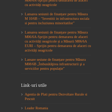
M06/6A-Sprijin pentru demararea de afaceri
cu activități neagricole
Lansarea sesiunii de finanțare pentru Măsura
M 10/6B – “Investitii in infrastructura sociala
si pentru incluziunea minoritatilor”
Lansarea sesiunii de finanțare pentru Măsura
M06/6A-Sprijin pentru demararea de afaceri
cu activități neagricole și a Măsurii M06/6A
EURI – Sprijin pentru demararea de afaceri cu
activități neagricole
Lansare sesiune de finanțare pentru Măsura
M08/6B „Îmbunătăţirea infrastructurii şi a
serviciilor pentru populație”
Link-uri utile
Agentia de Plati pentru Dezvoltare Rurale si
Pescuit
Leader Romania