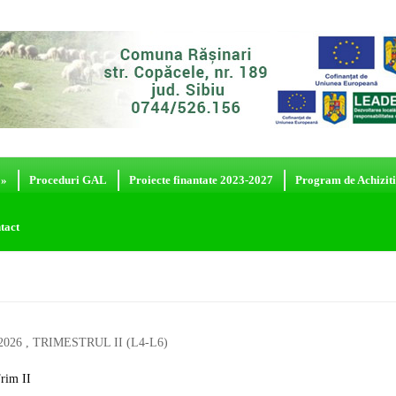
»
Proceduri GAL
Proiecte finantate 2023-2027
Program de Achiziti
tact
026 , TRIMESTRUL II (L4-L6)
Trim II