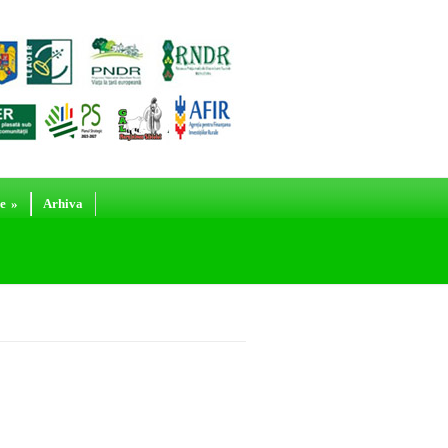
e
»
Arhiva