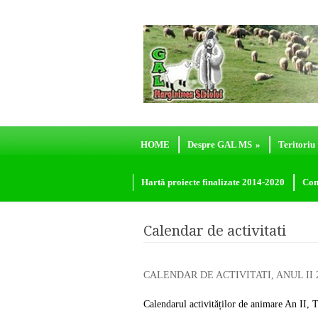
HOME
Despre GAL MS
»
Teritoriu
Hartă proiecte finalizate 2014-2020
Con
Calendar de activitati
CALENDAR DE ACTIVITATI, ANUL II 2
Calendarul activităților de animare An II, 