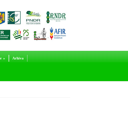
e
»
Arhiva