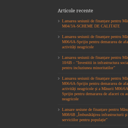
Articole recente
Lansarea sesiunii de finanțare pentru Mă
M04/3A-SCHEME DE CALITATE
Lansarea sesiunii de finanțare pentru Mă
M06/6A-Sprijin pentru demararea de afa
activități neagricole
Lansarea sesiunii de finanțare pentru M
10/6B – “Investitii in infrastructura socia
pentru incluziunea minoritatilor”
Lansarea sesiunii de finanțare pentru Mă
M06/6A-Sprijin pentru demararea de afa
activități neagricole și a Măsurii M06/
Sprijin pentru demararea de afaceri cu ac
neagricole
Lansare sesiune de finanțare pentru Măs
M08/6B „Îmbunătăţirea infrastructurii şi
serviciilor pentru populație”