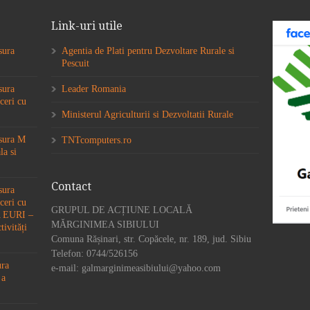
Link-uri utile
sura
Agentia de Plati pentru Dezvoltare Rurale si
Pescuit
sura
Leader Romania
ceri cu
Ministerul Agriculturii si Dezvoltatii Rurale
ăsura M
TNTcomputers.ro
la si
Contact
sura
ceri cu
GRUPUL DE ACȚIUNE LOCALĂ
6A EURI –
MĂRGINIMEA SIBIULUI
tivități
Comuna Rășinari, str. Copăcele, nr. 189, jud. Sibiu
Telefon: 0744/526156
ura
e-mail: galmarginimeasibiului@yahoo.com
 a