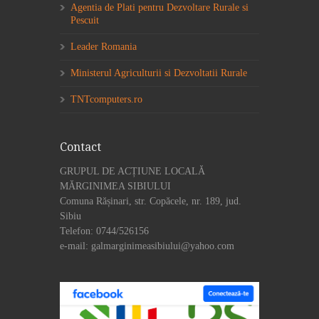
Agentia de Plati pentru Dezvoltare Rurale si
Pescuit
Leader Romania
Ministerul Agriculturii si Dezvoltatii Rurale
TNTcomputers.ro
Contact
GRUPUL DE ACȚIUNE LOCALĂ
MĂRGINIMEA SIBIULUI
Comuna Rășinari, str. Copăcele, nr. 189, jud.
Sibiu
Telefon: 0744/526156
e-mail: galmarginimeasibiului@yahoo.com