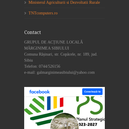
Ministerul Agriculturii si Dezvoltatii Rurale
TNTcomputers.ro
Contact
GRUPUL DE ACȚIUNE LOCALĂ
MĂRGINIMEA SIBIULUI
Comuna Rășinari, str. Copăcele, nr. 189, jud.
Sibiu
Telefon: 0744/526156
e-mail: galmarginimeasibiului@yahoo.com