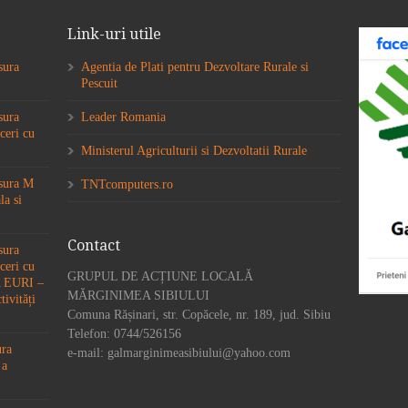
Link-uri utile
sura
Agentia de Plati pentru Dezvoltare Rurale si
Pescuit
sura
Leader Romania
ceri cu
Ministerul Agriculturii si Dezvoltatii Rurale
ăsura M
TNTcomputers.ro
la si
Contact
sura
ceri cu
GRUPUL DE ACȚIUNE LOCALĂ
6A EURI –
MĂRGINIMEA SIBIULUI
tivități
Comuna Rășinari, str. Copăcele, nr. 189, jud. Sibiu
Telefon: 0744/526156
ura
e-mail: galmarginimeasibiului@yahoo.com
 a