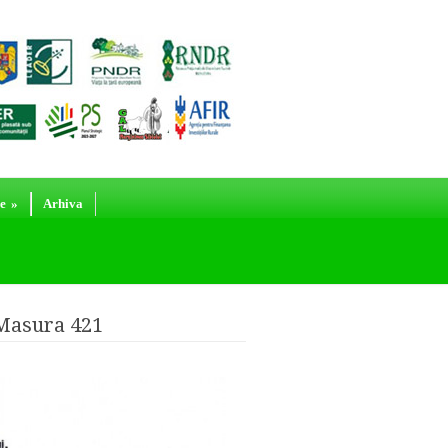
e
»
Arhiva
 Masura 421