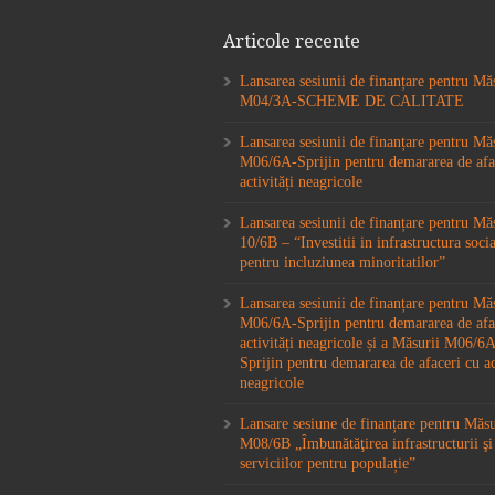
Articole recente
Lansarea sesiunii de finanțare pentru Mă
M04/3A-SCHEME DE CALITATE
Lansarea sesiunii de finanțare pentru Mă
M06/6A-Sprijin pentru demararea de afa
activități neagricole
Lansarea sesiunii de finanțare pentru M
10/6B – “Investitii in infrastructura socia
pentru incluziunea minoritatilor”
Lansarea sesiunii de finanțare pentru Mă
M06/6A-Sprijin pentru demararea de afa
activități neagricole și a Măsurii M06/
Sprijin pentru demararea de afaceri cu ac
neagricole
Lansare sesiune de finanțare pentru Măs
M08/6B „Îmbunătăţirea infrastructurii şi
serviciilor pentru populație”