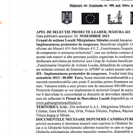
DL
.
-