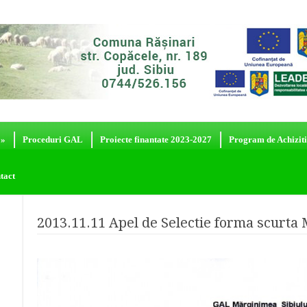
»
Proceduri GAL
Proiecte finantate 2023-2027
Program de Achiziti
tact
2013.11.11 Apel de Selectie forma scurta