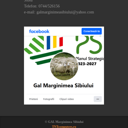
Sibiu
Telefon: 0744/526156
e-mail: galmarginimeasibiului@yahoo.com
© GAL Marginimea Sibiului
TNTcomputers.ro