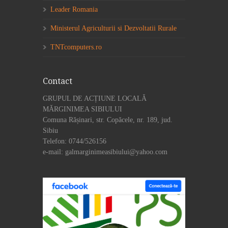
Leader Romania
Ministerul Agriculturii si Dezvoltatii Rurale
TNTcomputers.ro
Contact
GRUPUL DE ACȚIUNE LOCALĂ
MĂRGINIMEA SIBIULUI
Comuna Rășinari, str. Copăcele, nr. 189, jud.
Sibiu
Telefon: 0744/526156
e-mail: galmarginimeasibiului@yahoo.com