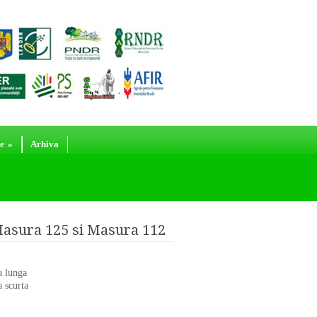
e
»
Arhiva
Masura 125 si Masura 112
 lunga
 scurta