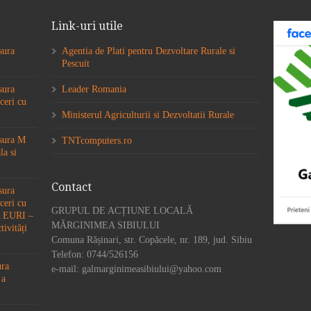
Link-uri utile
sura
Agentia de Plati pentru Dezvoltare Rurale si
Pescuit
sura
Leader Romania
ceri cu
Ministerul Agriculturii si Dezvoltatii Rurale
ăsura M
TNTcomputers.ro
la si
Contact
sura
ceri cu
GRUPUL DE ACȚIUNE LOCALĂ
6A EURI –
MĂRGINIMEA SIBIULUI
tivități
Comuna Rășinari, str. Copăcele, nr. 189, jud. Sibiu
Telefon: 0744/526156
ura
e-mail: galmarginimeasibiului@yahoo.com
 a