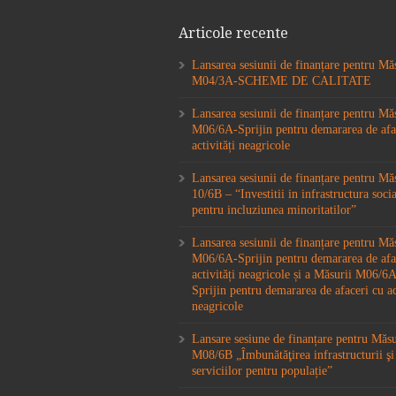
Articole recente
Lansarea sesiunii de finanțare pentru Mă
M04/3A-SCHEME DE CALITATE
Lansarea sesiunii de finanțare pentru Mă
M06/6A-Sprijin pentru demararea de afa
activități neagricole
Lansarea sesiunii de finanțare pentru M
10/6B – “Investitii in infrastructura socia
pentru incluziunea minoritatilor”
Lansarea sesiunii de finanțare pentru Mă
M06/6A-Sprijin pentru demararea de afa
activități neagricole și a Măsurii M06/
Sprijin pentru demararea de afaceri cu ac
neagricole
Lansare sesiune de finanțare pentru Măs
M08/6B „Îmbunătăţirea infrastructurii şi
serviciilor pentru populație”