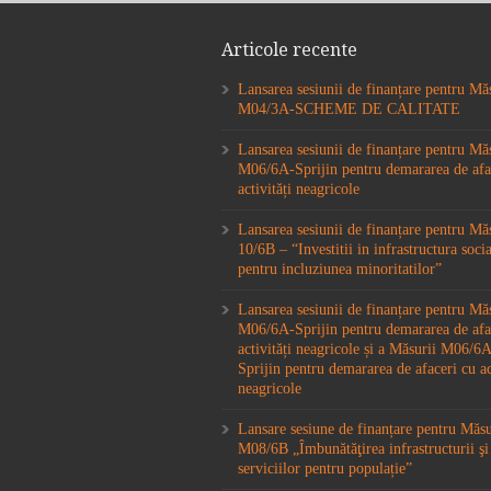
Articole recente
Lansarea sesiunii de finanțare pentru Mă
M04/3A-SCHEME DE CALITATE
Lansarea sesiunii de finanțare pentru Mă
M06/6A-Sprijin pentru demararea de afa
activități neagricole
Lansarea sesiunii de finanțare pentru M
10/6B – “Investitii in infrastructura socia
pentru incluziunea minoritatilor”
Lansarea sesiunii de finanțare pentru Mă
M06/6A-Sprijin pentru demararea de afa
activități neagricole și a Măsurii M06/
Sprijin pentru demararea de afaceri cu ac
neagricole
Lansare sesiune de finanțare pentru Măs
M08/6B „Îmbunătăţirea infrastructurii şi
serviciilor pentru populație”