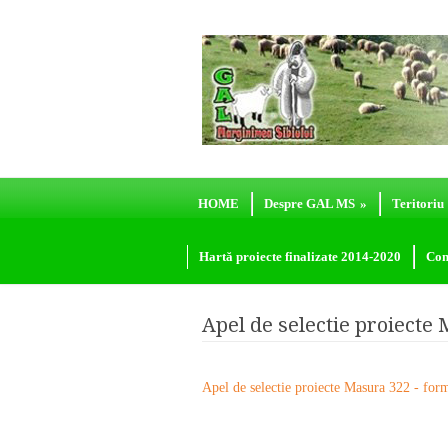
HOME
Despre GAL MS
»
Teritoriu
Hartă proiecte finalizate 2014-2020
Con
Apel de selectie proiecte
Apel de selectie proiecte Masura 322 - for