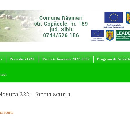
»
Proceduri GAL
Proiecte finantate 2023-2027
Program de Achiziti
tact
 Masura 322 – forma scurta
ma scurta