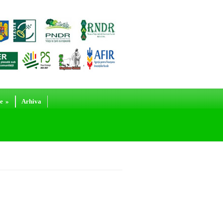
e
»
Arhiva