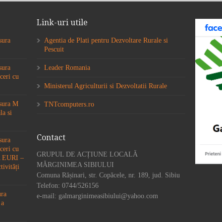
Link-uri utile
sura
Agentia de Plati pentru Dezvoltare Rurale si
Pescuit
sura
Leader Romania
ceri cu
Ministerul Agriculturii si Dezvoltatii Rurale
ăsura M
TNTcomputers.ro
la si
Contact
sura
ceri cu
GRUPUL DE ACȚIUNE LOCALĂ
6A EURI –
MĂRGINIMEA SIBIULUI
tivități
Comuna Rășinari, str. Copăcele, nr. 189, jud. Sibiu
Telefon: 0744/526156
ura
e-mail: galmarginimeasibiului@yahoo.com
 a