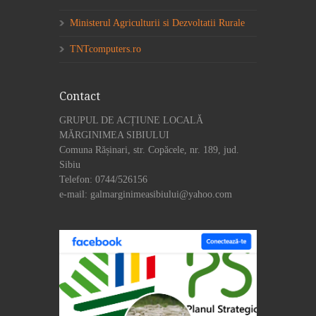
Ministerul Agriculturii si Dezvoltatii Rurale
TNTcomputers.ro
Contact
GRUPUL DE ACȚIUNE LOCALĂ
MĂRGINIMEA SIBIULUI
Comuna Rășinari, str. Copăcele, nr. 189, jud.
Sibiu
Telefon: 0744/526156
e-mail: galmarginimeasibiului@yahoo.com