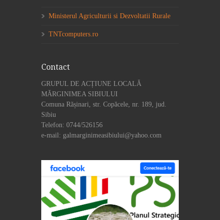
Ministerul Agriculturii si Dezvoltatii Rurale
TNTcomputers.ro
Contact
GRUPUL DE ACȚIUNE LOCALĂ
MĂRGINIMEA SIBIULUI
Comuna Rășinari, str. Copăcele, nr. 189, jud.
Sibiu
Telefon: 0744/526156
e-mail: galmarginimeasibiului@yahoo.com