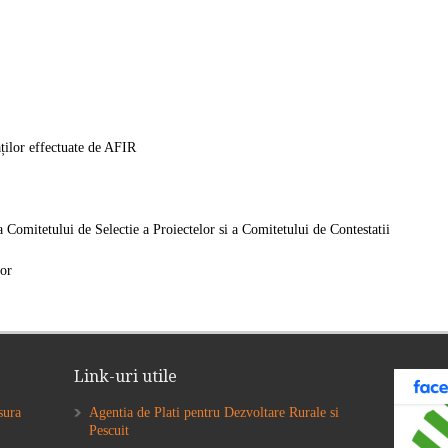
ților effectuate de AFIR
 Comitetului de Selectie a Proiectelor si a Comitetului de Contestatii
lor
Link-uri utile
sura
Agentia de Plati pentru Dezvoltare Rurale si
Pescuit