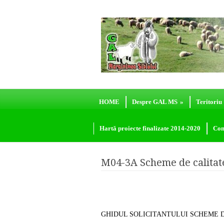
HOME
Despre GAL MS
»
Teritoriu
Hartă proiecte finalizate 2014-2020
Con
M04-3A Scheme de calitat
GHIDUL SOLICITANTULUI SCHEME D