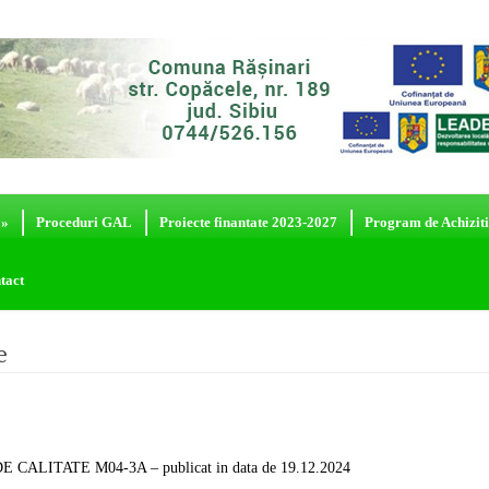
»
Proceduri GAL
Proiecte finantate 2023-2027
Program de Achiziti
tact
e
E CALITATE M04-3A
– publicat in data de 19.12.2024