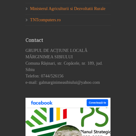
Ministerul Agriculturii si Dezvoltatii Rurale
TNTcomputers.ro
Contact
GRUPUL DE ACȚIUNE LOCALĂ
MĂRGINIMEA SIBIULUI
Comuna Rășinari, str. Copăcele, nr. 189, jud.
Sibiu
Telefon: 0744/526156
e-mail: galmarginimeasibiului@yahoo.com