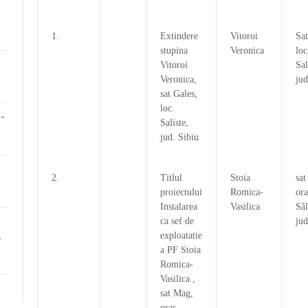
1.
Extindere
Vitoroi
Sat
stupina
Veronica
loc
Vitoroi
Sal
Veronica,
jud
sat Gales,
loc.
-
Saliste,
jud. Sibiu
2.
Titlul
Stoia
sat
proiectului
Romica-
ora
Instalarea
Vasilica
Săl
ca sef de
jud
i
exploatatie
a PF Stoia
Romica-
Vasilica ,
sat Mag,
oras