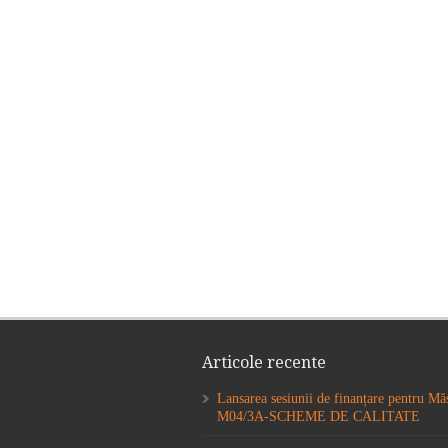
Articole recente
Lansarea sesiunii de finanțare pentru Mă
M04/3A-SCHEME DE CALITATE