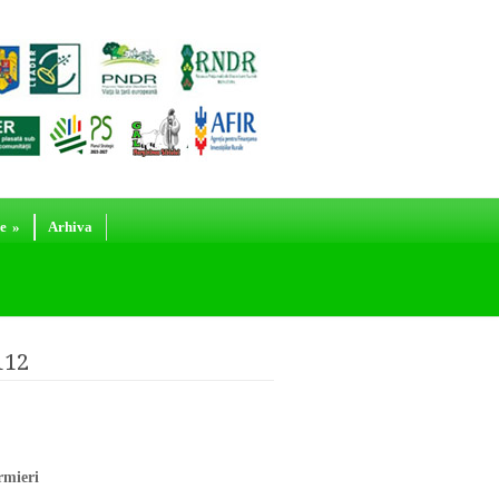
e
»
Arhiva
112
rmieri