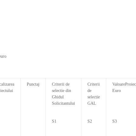
euro
alizarea
Punctaj
Criterii de
Criterii
ValoareProiec
iectului
selectie din
de
Euro
Ghidul
selectie
Solicitantului
GAL
S1
S2
S3