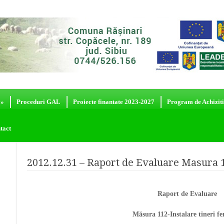
»
Proceduri GAL
Proiecte finantate 2023-2027
Program de Achiziti
tact
2012.12.31 – Raport de Evaluare Masura 
Raport de Evaluare
Măsura 112-Instalare tineri fe