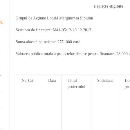
Proiecte eligibile
Grupul de Acţiune Locală Mărginimea Sibiului
DL
Sesiunea de finanţare: M41-05/12-20.12.2012
Suma alocată pe sesiune: 275. 000 euro
.
Valoarea publica totala a proiectelor depuse pentru finantare: 28.000 
-
Nr. Crt.
Data
Titlul
Solicitant
Loc
proiectului
pro