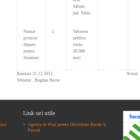
Săliste,
jud. Sibiu
Numar
2
Valoarea
proiecte
publica
depuse
totala
pentru
28.000
finantare
euro
Rasinari 31.12.2012 Avizat, Reprezentant
Sibiului , Bogdan Bucur
Link-uri utile
sura
Agentia de Plati pentru Dezvoltare Rurale si
Pescuit