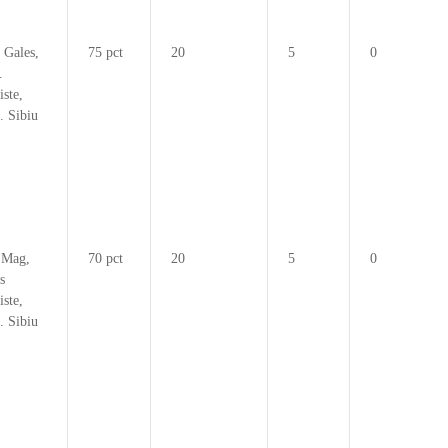
 Gales,
75 pct
20
5
0
.
iste,
. Sibiu
 Mag,
70 pct
20
5
0
s
iste,
. Sibiu