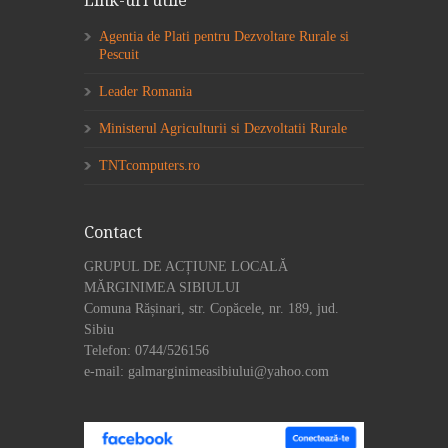
Link-uri utile
Agentia de Plati pentru Dezvoltare Rurale si
Pescuit
Leader Romania
Ministerul Agriculturii si Dezvoltatii Rurale
TNTcomputers.ro
Contact
GRUPUL DE ACȚIUNE LOCALĂ
MĂRGINIMEA SIBIULUI
Comuna Rășinari, str. Copăcele, nr. 189, jud.
Sibiu
Telefon: 0744/526156
e-mail: galmarginimeasibiului@yahoo.com