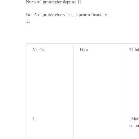
Numărul proiectelor depuse: 11
Numărul proiectelor selectate pentru finanțare:
11
Nr. Crt.
Data
Titlu
1.
„Mode
comun