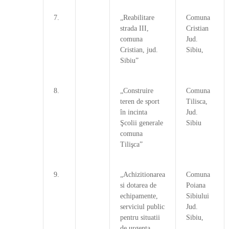
7.
„Reabilitare
Comuna
strada III,
Cristian
comuna
Jud.
Cristian, jud.
Sibiu,
Sibiu”
8.
„Construire
Comuna
teren de sport
Tilisca,
în incinta
Jud.
Şcolii generale
Sibiu
comuna
Tilişca”
9.
„Achizitionarea
Comuna
si dotarea de
Poiana
echipamente,
Sibiului
serviciul public
Jud.
pentru situatii
Sibiu,
de urgenta,