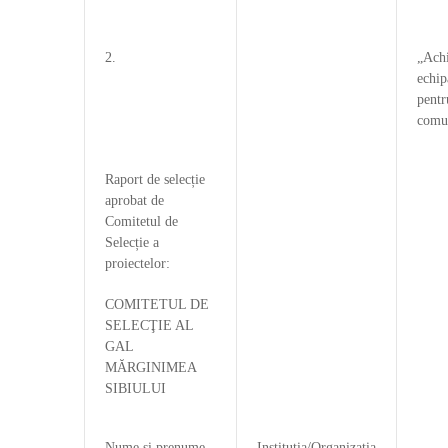
2.
„Achi
echip
pentr
comun
Raport de selecție
aprobat de
Comitetul de
Selecție a
proiectelor:
COMITETUL DE
SELECŢIE AL
GAL
MĂRGINIMEA
SIBIULUI
Nume şi prenume
Instituţia/Organizaţia
S