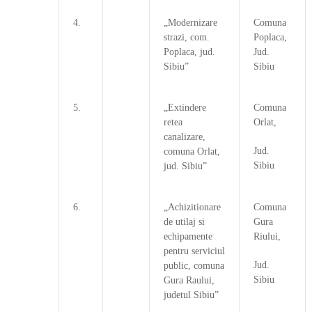
4.
„Modernizare
Comuna
strazi, com.
Poplaca,
Poplaca, jud.
Jud.
Sibiu”
Sibiu
5.
„Extindere
Comuna
retea
Orlat,
canalizare,
Jud.
comuna Orlat,
Sibiu
jud. Sibiu”
6.
„Achizitionare
Comuna
de utilaj si
Gura
echipamente
Riului,
pentru serviciul
Jud.
public, comuna
Sibiu
Gura Raului,
judetul Sibiu”