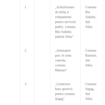
1.
„Achizitionare
Comuna
de utilaj si
Riu
echipamente
Sadului,
pentru serviciul
Jud.
public, comuna
Sibiu
Râu Sadului,
judetul Sibiu”
2.
„Amenajare
Comuna
parc in zona
Rasinari,
centrala,
Jud.
comuna
Sibiu
Răsinari”
3.
„Construire
Comuna
baza sportivă
Sugag,
pentru comuna
Jud.
Şugag”
Sibiu