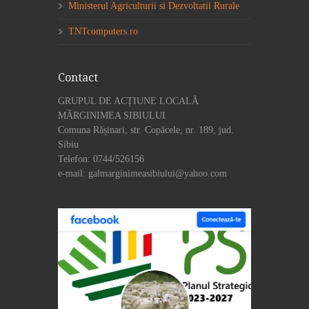
Ministerul Agriculturii si Dezvoltatii Rurale
TNTcomputers.ro
Contact
GRUPUL DE ACȚIUNE LOCALĂ
MĂRGINIMEA SIBIULUI
Comuna Rășinari, str. Copăcele, nr. 189, jud.
Sibiu
Telefon: 0744/526156
e-mail: galmarginimeasibiului@yahoo.com