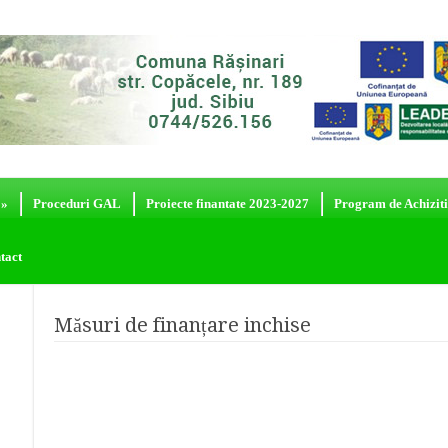
»
Proceduri GAL
Proiecte finantate 2023-2027
Program de Achiziti
tact
Măsuri de finanțare inchise