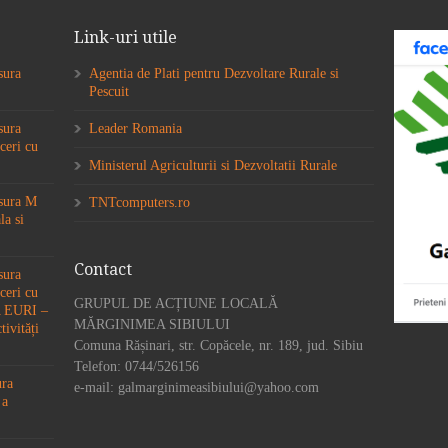
Link-uri utile
sura
Agentia de Plati pentru Dezvoltare Rurale si
Pescuit
sura
Leader Romania
ceri cu
Ministerul Agriculturii si Dezvoltatii Rurale
ăsura M
TNTcomputers.ro
la si
Contact
sura
ceri cu
GRUPUL DE ACȚIUNE LOCALĂ
6A EURI –
MĂRGINIMEA SIBIULUI
tivități
Comuna Rășinari, str. Copăcele, nr. 189, jud. Sibiu
Telefon: 0744/526156
ura
e-mail: galmarginimeasibiului@yahoo.com
 a