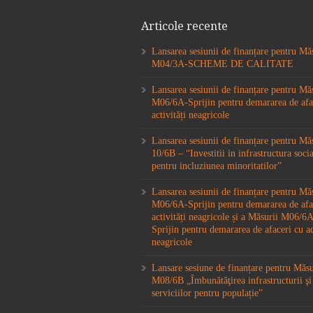
Articole recente
Lansarea sesiunii de finanțare pentru Mă
M04/3A-SCHEME DE CALITATE
Lansarea sesiunii de finanțare pentru Mă
M06/6A-Sprijin pentru demararea de afa
activități neagricole
Lansarea sesiunii de finanțare pentru M
10/6B – “Investitii in infrastructura socia
pentru incluziunea minoritatilor”
Lansarea sesiunii de finanțare pentru Mă
M06/6A-Sprijin pentru demararea de afa
activități neagricole și a Măsurii M06/
Sprijin pentru demararea de afaceri cu ac
neagricole
Lansare sesiune de finanțare pentru Măs
M08/6B „Îmbunătăţirea infrastructurii şi
serviciilor pentru populație”