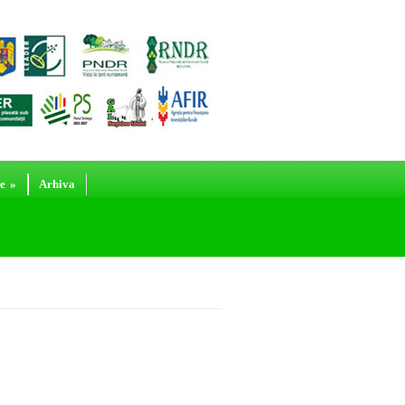
e
»
Arhiva