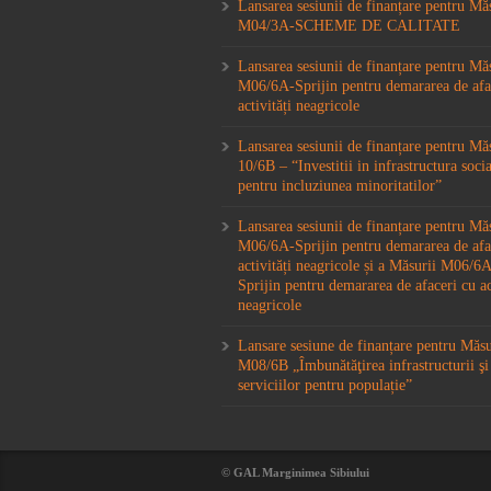
Lansarea sesiunii de finanțare pentru Mă
M04/3A-SCHEME DE CALITATE
Lansarea sesiunii de finanțare pentru Mă
M06/6A-Sprijin pentru demararea de afa
activități neagricole
Lansarea sesiunii de finanțare pentru M
10/6B – “Investitii in infrastructura socia
pentru incluziunea minoritatilor”
Lansarea sesiunii de finanțare pentru Mă
M06/6A-Sprijin pentru demararea de afa
activități neagricole și a Măsurii M06/
Sprijin pentru demararea de afaceri cu ac
neagricole
Lansare sesiune de finanțare pentru Măs
M08/6B „Îmbunătăţirea infrastructurii şi
serviciilor pentru populație”
© GAL Marginimea Sibiului