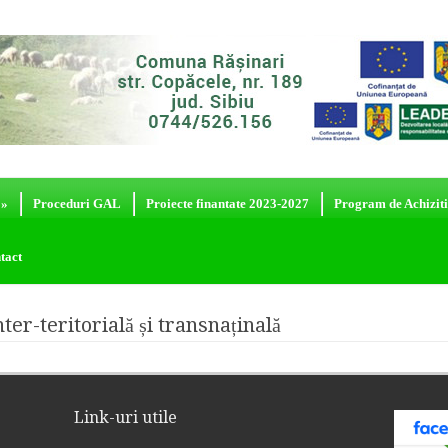
»
Proceduri GAL
Proiecte finantate 2023-2027
Program de Achiziti
tact
ter-teritorială și transnaținală
Link-uri utile