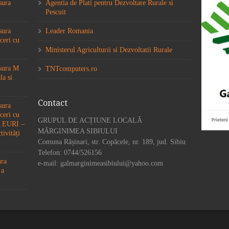
sura
Agentia de Plati pentru Dezvoltare Rurale si
Pescuit
sura
Leader Romania
ceri cu
Ministerul Agriculturii si Dezvoltatii Rurale
ăsura M
TNTcomputers.ro
la si
Contact
sura
ceri cu
GRUPUL DE ACȚIUNE LOCALĂ
6A EURI –
MĂRGINIMEA SIBIULUI
tivități
Comuna Rășinari, str. Copăcele, nr. 189, jud. Sibiu
Telefon: 0744/526156
ura
e-mail: galmarginimeasibiului@yahoo.com
 a