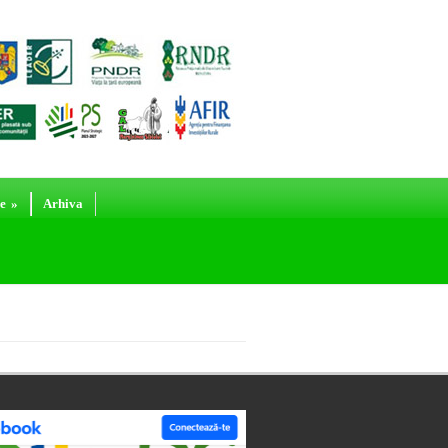
e
»
Arhiva