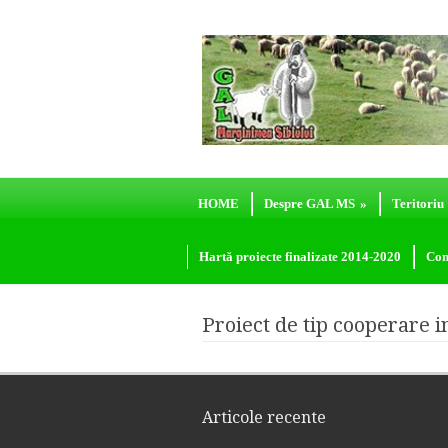
HOME
Despre GAL MS
»
Teritoriu
Hartă proiecte finalizate 2014-2020
Con
Proiect de tip cooperare in
Articole recente