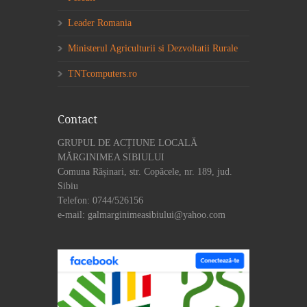
Leader Romania
Ministerul Agriculturii si Dezvoltatii Rurale
TNTcomputers.ro
Contact
GRUPUL DE ACȚIUNE LOCALĂ
MĂRGINIMEA SIBIULUI
Comuna Rășinari, str. Copăcele, nr. 189, jud.
Sibiu
Telefon: 0744/526156
e-mail: galmarginimeasibiului@yahoo.com