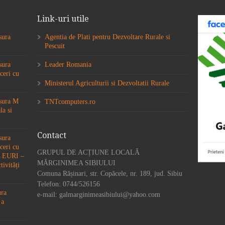
Link-uri utile
sura
Agentia de Plati pentru Dezvoltare Rurale si
Pescuit
sura
Leader Romania
ceri cu
Ministerul Agriculturii si Dezvoltatii Rurale
ăsura M
TNTcomputers.ro
la si
Contact
sura
ceri cu
GRUPUL DE ACȚIUNE LOCALĂ
6A EURI –
MĂRGINIMEA SIBIULUI
tivități
Comuna Rășinari, str. Copăcele, nr. 189, jud. Sibiu
Telefon: 0744/526156
ura
e-mail: galmarginimeasibiului@yahoo.com
 a