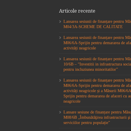
Articole recente
Lansarea sesiunii de finanțare pentru Mă
M04/3A-SCHEME DE CALITATE
Lansarea sesiunii de finanțare pentru Mă
M06/6A-Sprijin pentru demararea de afa
activități neagricole
Lansarea sesiunii de finanțare pentru M
10/6B – “Investitii in infrastructura socia
pentru incluziunea minoritatilor”
Lansarea sesiunii de finanțare pentru Mă
M06/6A-Sprijin pentru demararea de afa
activități neagricole și a Măsurii M06/
Sprijin pentru demararea de afaceri cu ac
neagricole
Lansare sesiune de finanțare pentru Măs
M08/6B „Îmbunătăţirea infrastructurii şi
serviciilor pentru populație”