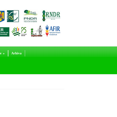
e
»
Arhiva