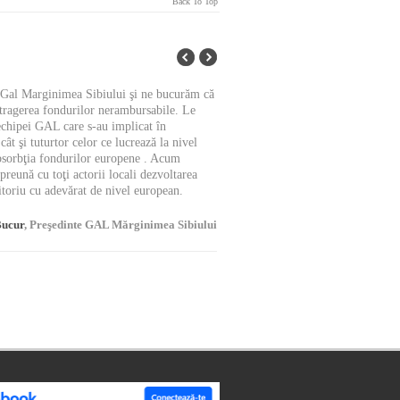
Back To Top
l Gal Marginimea Sibiului şi ne bucurăm că
Este foarte bine ca ceilalţ
atragerea fondurilor nerambursabile. Le
echipei GAL care s-au implicat în
şi tuturtor celor ce lucrează la nivel
 absorbţia fondurilor europene . Acum
eună cu toţi actorii locali dezvoltarea
itoriu cu adevărat de nivel european.
Bucur
, Preşedinte GAL Mărginimea Sibiului