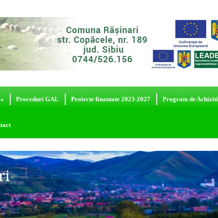
»
Proceduri GAL
Proiecte finantate 2023-2027
Program de Achiziti
tact
ri