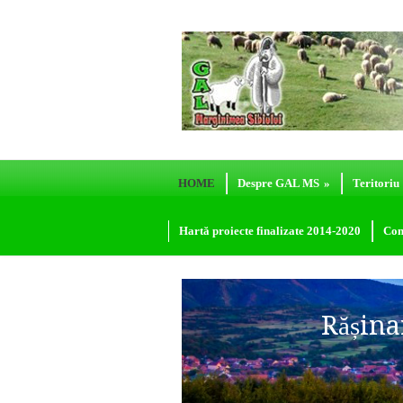
HOME
Despre GAL MS
»
Teritoriu
Hartă proiecte finalizate 2014-2020
Con
Rășina