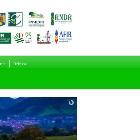
e
»
Arhiva