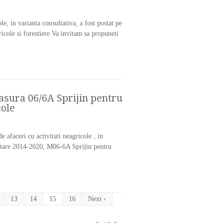
e, in varianta consultativa, a fost postat pe
cole si forestiere Va invitam sa propuneti
Masura 06/6A Sprijin pentru
cole
 afaceri cu activitati neagricole , in
nantare 2014-2020, M06-6A Sprijin pentru
13
14
15
16
Next ›