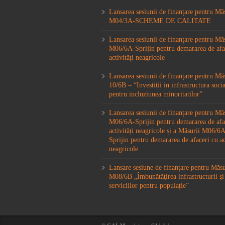
Lansarea sesiunii de finanțare pentru Mă
M04/3A-SCHEME DE CALITATE
Lansarea sesiunii de finanțare pentru Mă
M06/6A-Sprijin pentru demararea de afa
activități neagricole
Lansarea sesiunii de finanțare pentru M
10/6B – “Investitii in infrastructura socia
pentru incluziunea minoritatilor”
Lansarea sesiunii de finanțare pentru Mă
M06/6A-Sprijin pentru demararea de afa
activități neagricole și a Măsurii M06/
Sprijin pentru demararea de afaceri cu ac
neagricole
Lansare sesiune de finanțare pentru Măs
M08/6B „Îmbunătăţirea infrastructurii şi
serviciilor pentru populație”