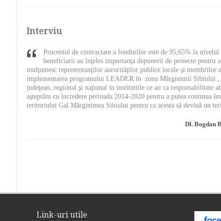
Interviu
Procentul de contractare a fondurilor este de 95,65% la nivelu
beneficiarii au înţeles importanţa depunerii de proiecte pentru 
mulţumesc reprezentanţilor aurorităţilor publice locale şi membrilor 
 Sadu
implementarea programului LEADER în zona Mărginimii Sibiului , cât 
judeţean, regional şi naţional in institutiile ce au ca responsabilitate
aşteptăm cu încredere perioada 2014-2020 pentru a putea continua împr
teritoriului Gal Mărginimea Sibiului pentru ca acesta să devină un ter
Dl. Bogdan 
Link-uri utile