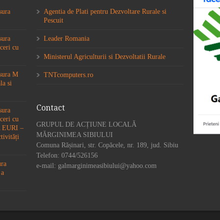
sura
Agentia de Plati pentru Dezvoltare Rurale si
Pescuit
sura
Leader Romania
ceri cu
Ministerul Agriculturii si Dezvoltatii Rurale
ăsura M
TNTcomputers.ro
la si
Contact
sura
ceri cu
GRUPUL DE ACȚIUNE LOCALĂ
6A EURI –
MĂRGINIMEA SIBIULUI
tivități
Comuna Rășinari, str. Copăcele, nr. 189, jud. Sibiu
Telefon: 0744/526156
ura
e-mail: galmarginimeasibiului@yahoo.com
 a