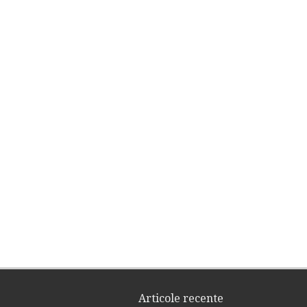
umirea mea faţă de constituirea GAL Marginimea Sibiului
Valentin Ivan
, Primar comuna
Articole recente