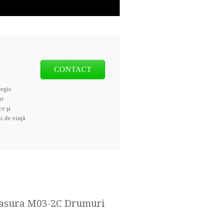
CONTACT
tegic
or
ce şi
i de viaţă
 Masura M03-2C Drumuri