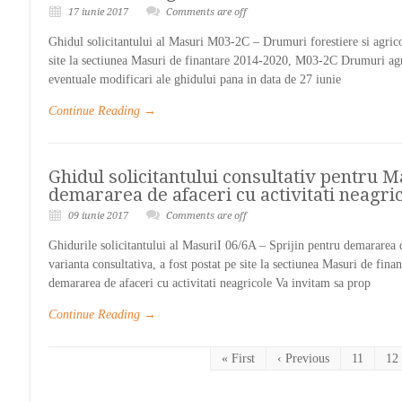
17 iunie 2017
Comments are off
Ghidul solicitantului al Masuri M03-2C – Drumuri forestiere si agricol
site la sectiunea Masuri de finantare 2014-2020, M03-2C Drumuri agri
eventuale modificari ale ghidului pana in data de 27 iunie
Continue Reading →
Ghidul solicitantului consultativ pentru 
demararea de afaceri cu activitati neagri
09 iunie 2017
Comments are off
Ghidurile solicitantului al MasuriI 06/6A – Sprijin pentru demararea de
varianta consultativa, a fost postat pe site la sectiunea Masuri de fi
demararea de afaceri cu activitati neagricole Va invitam sa prop
Continue Reading →
« First
‹ Previous
11
12