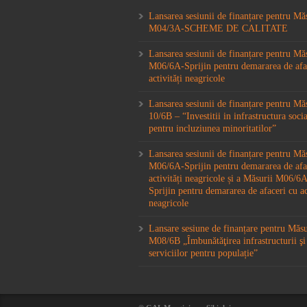
Lansarea sesiunii de finanțare pentru Mă
M04/3A-SCHEME DE CALITATE
Lansarea sesiunii de finanțare pentru Mă
M06/6A-Sprijin pentru demararea de afa
activități neagricole
Lansarea sesiunii de finanțare pentru M
10/6B – “Investitii in infrastructura socia
pentru incluziunea minoritatilor”
Lansarea sesiunii de finanțare pentru Mă
M06/6A-Sprijin pentru demararea de afa
activități neagricole și a Măsurii M06/
Sprijin pentru demararea de afaceri cu ac
neagricole
Lansare sesiune de finanțare pentru Măs
M08/6B „Îmbunătăţirea infrastructurii şi
serviciilor pentru populație”