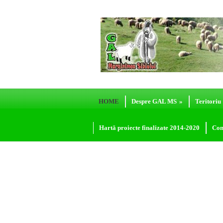
HOME
Despre GAL MS
»
Teritoriu
Hartă proiecte finalizate 2014-2020
Con