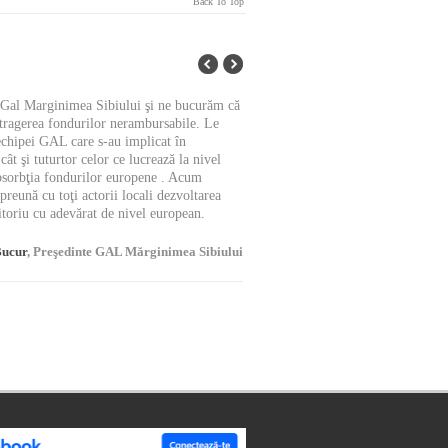
Back To Top
l Gal Marginimea Sibiului şi ne bucurăm că
Este foarte bine ca ceilalţ
atragerea fondurilor nerambursabile. Le
echipei GAL care s-au implicat în
şi tuturtor celor ce lucrează la nivel
 absorbţia fondurilor europene . Acum
eună cu toţi actorii locali dezvoltarea
itoriu cu adevărat de nivel european.
Bucur
, Preşedinte GAL Mărginimea Sibiului