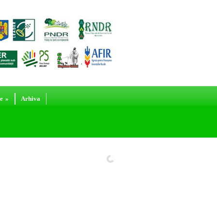
e
»
Arhiva