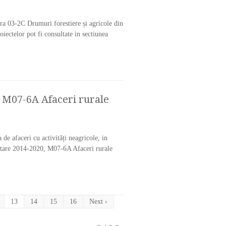
ura 03-2C Drumuri forestiere și agricole din
ectelor pot fi consultate in sectiunea
ri M07-6A Afaceri rurale
e afaceri cu activități neagricole, in
nantare 2014-2020, M07-6A Afaceri rurale
13
14
15
16
Next ›