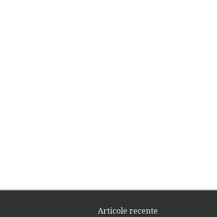
umirea mea faţă de constituirea GAL Marginimea Sibiului
Valentin Ivan
, Primar comuna
Articole recente