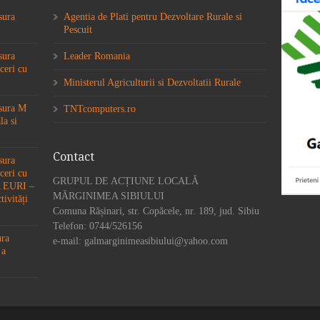
sura
Agentia de Plati pentru Dezvoltare Rurale si
Pescuit
sura
Leader Romania
ceri cu
Ministerul Agriculturii si Dezvoltatii Rurale
ăsura M
TNTcomputers.ro
la si
Contact
sura
ceri cu
GRUPUL DE ACȚIUNE LOCALĂ
6A EURI –
MĂRGINIMEA SIBIULUI
tivități
Comuna Rășinari, str. Copăcele, nr. 189, jud. Sibiu
Telefon: 0744/526156
ura
e-mail: galmarginimeasibiului@yahoo.com
 a