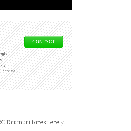
CONTACT
tegic
or
ce şi
i de viaţă
C Drumuri forestiere și