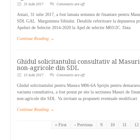
31 iulie 2017
Comments are off
Astazi, 31 iulie 2017, a fost lansata sesiunea de finantare pentru Mas
SDL GAL Marginimea Sibiului. Detaliile referitoare la depunerea proi
Apeluri de Selectie 2014-2020 la Apel de selectie M03/2C. Data
Continue Reading →
Ghidul solicitantului consultativ al Masu
non-agricole din SDL
15 iulie 2017
Comments are off
Ghidul solicitantului pentru Masura M06-6A Sprijin pentru demararea d
varianta consultativa, a fost postat pe site la sectiunea Masuri de fi
non-agricole din SDL Va invitam sa propuneti eventuale modificari
Continue Reading →
« First
‹ Previous
9
10
11
12