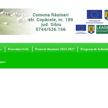
»
Proceduri GAL
Proiecte finantate 2023-2027
Program de Achiziti
tact