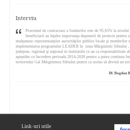
Interviu
Procentul de contractare a fondurilor este de 95,65% la nivelu
beneficiarii au înţeles importanţa depunerii de proiecte pentru 
mulţumesc reprezentanţilor aurorităţilor publice locale şi membrilor 
 Sadu
implementarea programului LEADER în zona Mărginimii Sibiului , cât 
judeţean, regional şi naţional in institutiile ce au ca responsabilitate
aşteptăm cu încredere perioada 2014-2020 pentru a putea continua împr
teritoriului Gal Mărginimea Sibiului pentru ca acesta să devină un ter
Dl. Bogdan 
Link-uri utile