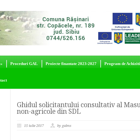
»
Proceduri GAL
Proiecte finantate 2023-2027
Program de Achiziti
tact
Ghidul solicitantului consultativ al Mas
non-agricole din SDL
15 iulie 2017
by galms