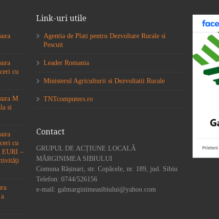
Link-uri utile
sura
Agentia de Plati pentru Dezvoltare Rurale si
Pescuit
sura
Leader Romania
ceri cu
Ministerul Agriculturii si Dezvoltatii Rurale
ăsura M
TNTcomputers.ro
la si
Contact
sura
ceri cu
GRUPUL DE ACȚIUNE LOCALĂ
6A EURI –
MĂRGINIMEA SIBIULUI
tivități
Comuna Rășinari, str. Copăcele, nr. 189, jud. Sibiu
Telefon: 0744/526156
ura
e-mail: galmarginimeasibiului@yahoo.com
 a