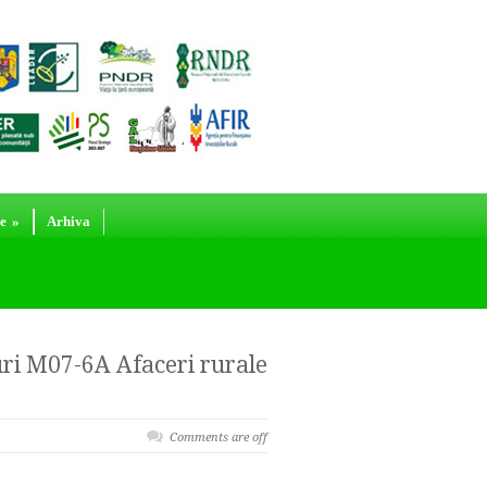
e
»
Arhiva
uri M07-6A Afaceri rurale
Comments are off