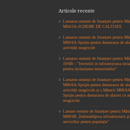
Articole recente
Lansarea sesiunii de finanțare pentru Mă
M04/3A-SCHEME DE CALITATE
Lansarea sesiunii de finanțare pentru Mă
M06/6A-Sprijin pentru demararea de afa
activități neagricole
Lansarea sesiunii de finanțare pentru M
10/6B – “Investitii in infrastructura socia
pentru incluziunea minoritatilor”
Lansarea sesiunii de finanțare pentru Mă
M06/6A-Sprijin pentru demararea de afa
activități neagricole și a Măsurii M06/
Sprijin pentru demararea de afaceri cu ac
neagricole
Lansare sesiune de finanțare pentru Măs
M08/6B „Îmbunătăţirea infrastructurii şi
serviciilor pentru populație”