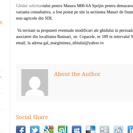
Ghidul solicitan
tului pentru Masura M06-6A Sprijin pentru demararea d
varianta consultativa, a fost postat pe site la sectiunea Masuri de fin
non-agricole din SDL
DL
Va invitam sa propuneti eventuale modificari ale ghidului in perioada
asociatiei din localitatea Rasinari, str. Copacele, nr 189 in intervalul
email, la adresa gal_marginimea_sibiului@yahoo.ro
.
About the Author
-
Social Share