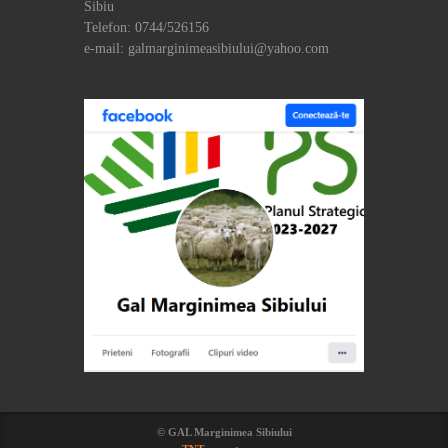
Sibiu
Telefon: 0744/526156
e-mail: galmarginimeasibiului@yahoo.com
© GAL Marginimea Sibiului