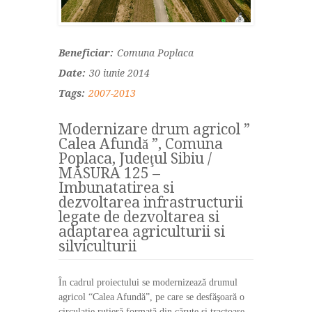
Beneficiar:
Comuna Poplaca
Date:
30 iunie 2014
Tags:
2007-2013
Modernizare drum agricol ”
Calea Afundă ”, Comuna
Poplaca, Judeţul Sibiu /
MĂSURA 125 –
Imbunatatirea si
dezvoltarea infrastructurii
legate de dezvoltarea si
adaptarea agriculturii si
silviculturii
În cadrul proiectului se modernizează drumul
agricol “Calea Afundă”, pe care se desfăşoară o
circulaţie rutieră formată din căruţe şi tractoare