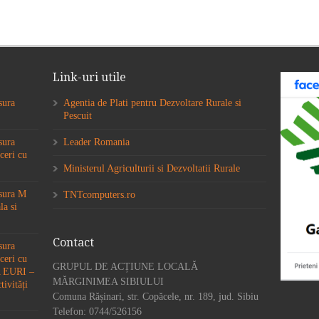
Link-uri utile
sura
Agentia de Plati pentru Dezvoltare Rurale si
Pescuit
sura
Leader Romania
ceri cu
Ministerul Agriculturii si Dezvoltatii Rurale
ăsura M
TNTcomputers.ro
la si
Contact
sura
ceri cu
GRUPUL DE ACȚIUNE LOCALĂ
6A EURI –
MĂRGINIMEA SIBIULUI
tivități
Comuna Rășinari, str. Copăcele, nr. 189, jud. Sibiu
Telefon: 0744/526156