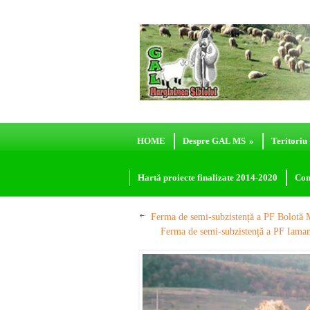
HOME
Despre GAL MS
»
Teritoriu
Hartă proiecte finalizate 2014-2020
Con
Ferma de semi-subzistență a PF Bolotă 
Ferma de semi-subzistență a PF Iaman