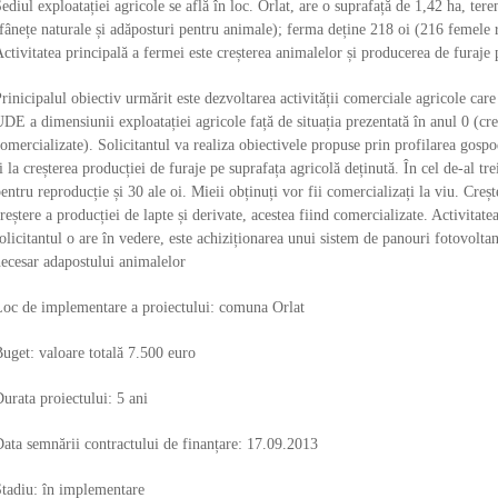
ediul exploatației agricole se află în loc. Orlat, are o suprafață de 1,42 ha, ter
fânețe naturale și adăposturi pentru animale); ferma deține 218 oi (216 femele re
ctivitatea principală a fermei este creșterea animalelor și producerea de furaje
rinicipalul obiectiv urmărit este dezvoltarea activității comerciale agricole care
DE a dimensiunii exploatației agricole față de situația prezentată în anul 0 (c
omercializate). Solicitantul va realiza obiectivele propuse prin profilarea gospo
i la creșterea producției de furaje pe suprafața agricolă deținută. În cel de-al tr
entru reproducție și 30 ale oi. Mieii obținuți vor fii comercializați la viu. Cre
reștere a producției de lapte și derivate, acestea fiind comercializate. Activitate
olicitantul o are în vedere, este achiziționarea unui sistem de panouri fotovolta
ecesar adapostului animalelor
oc de implementare a proiectului: comuna Orlat
uget: valoare totală 7.500 euro
urata proiectului: 5 ani
ata semnării contractului de finanțare: 17.09.2013
tadiu: în implementare