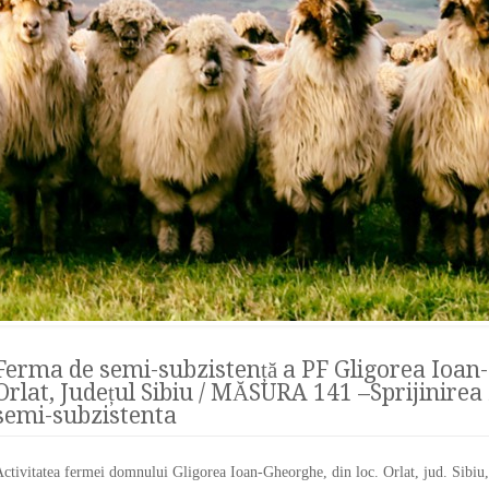
Ferma de semi-subzistență a PF Gligorea Ioa
Orlat, Județul Sibiu / MĂSURA 141 –Sprijinirea
semi-subzistenta
ctivitatea fermei domnului Gligorea Ioan-Gheorghe, din loc. Orlat, jud. Sibiu, 