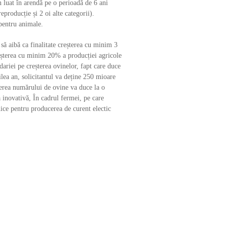
en luat în arendă pe o perioadă de 6 ani
producție și 2 oi alte categorii).
 pentru animale.
 să aibă ca finalitate creșterea cu minim 3
reșterea cu minim 20% a producției agricole
dariei pe creșterea ovinelor, fapt care duce
eilea an, solicitantul va deține 250 mioare
șterea numărului de ovine va duce la o
a inovativă, În cadrul fermei, pe care
nice pentru producerea de curent electic