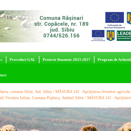
»
Proceduri GAL
Proiecte finantate 2023-2027
Program de Achiziti
tact
Maria, comuna Orlat, Jud. Sibiu / MĂSURA 141 –Sprijinirea fermelor agricole 
di Vicențiu Iulian, Comuna Poplaca, Județul Sibiu / MĂSURA 141 –Sprijinirea 