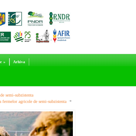
e
»
Arhiva
de semi-subzistenta
fermelor agricole de semi-subzistenta